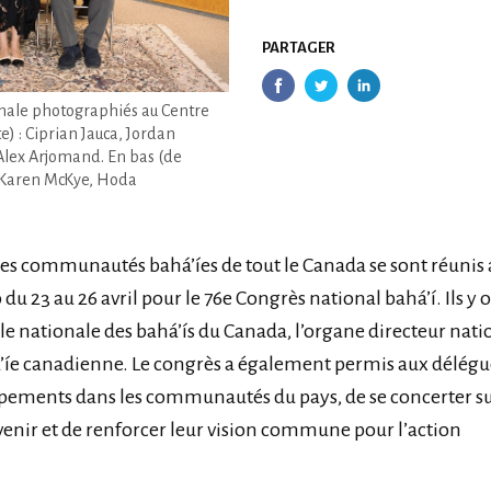
PARTAGER
onale photographiés au Centre
e) : Ciprian Jauca, Jordan
Alex Arjomand. En bas (de
, Karen McKye, Hoda
des communautés bahá’íes de tout le Canada se sont réunis 
du 23 au 26 avril pour le 76e Congrès national bahá’í. Ils y 
lle nationale des bahá’ís du Canada, l’organe directeur nati
íe canadienne. Le congrès a également permis aux délégu
ppements dans les communautés du pays, de se concerter su
 venir et de renforcer leur vision commune pour l’action