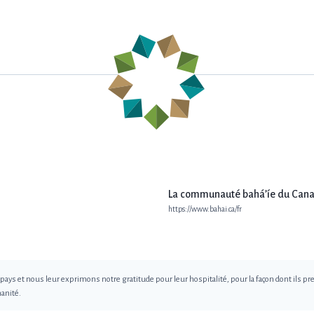
La communauté bahá’íe du Can
https://www.bahai.ca/fr
 et nous leur exprimons notre gratitude pour leur hospitalité, pour la façon dont ils pre
anité.