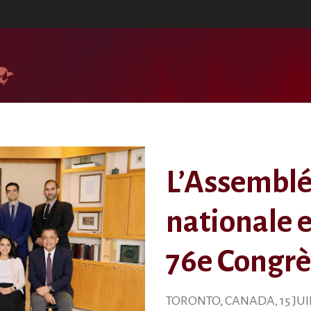
L’Assemblée
nationale e
76e Congrè
TORONTO, CANADA, 15 JUI