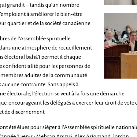
 qui grandit – tandis qu’un nombre
’emploient à améliorer le bien-être
leur quartier et de la société canadienne.
res de l’Assemblée spirituelle
e dans une atmosphère de recueillement
sus électoral bahá’í permet à chaque
e confidentialité pour les personnes de
es membres adultes de la communauté
 aucune contrainte. Sans appels à
 électorale, l’élection se veut à la fois une démarche
que, encourageant les délégués à exercer leur droit de vote
 et de discernement.
ont été élues pour siéger à l’Assemblée spirituelle national
l’année à venir : Mehran Anvari, Alex Arjomand, Jordan