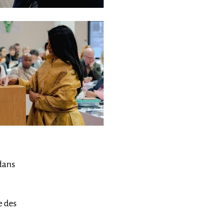
 dans
e des