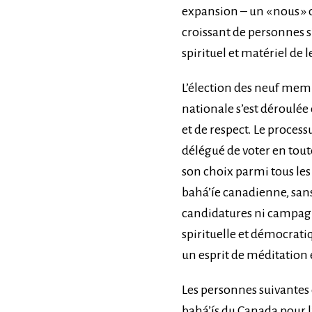
expansion – un « nous »
croissant de personnes s
spirituel et matériel de 
L’élection des neuf memb
nationale s’est déroulé
et de respect. Le proces
délégué de voter en tout
son choix parmi tous l
bahá’íe canadienne, sans
candidatures ni campagne
spirituelle et démocrati
un esprit de méditation
Les personnes suivantes 
bahá’ís du Canada pour 