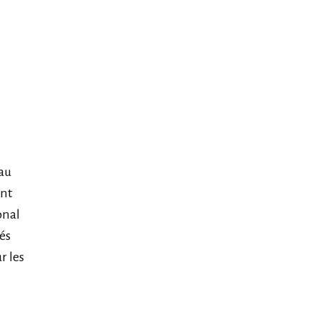
au
ont
onal
és
r les