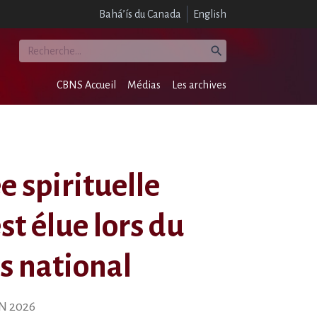
Bahá’ís du Canada
English
CBNS Accueil
Médias
Les archives
 spirituelle
st élue lors du
s national
N 2026