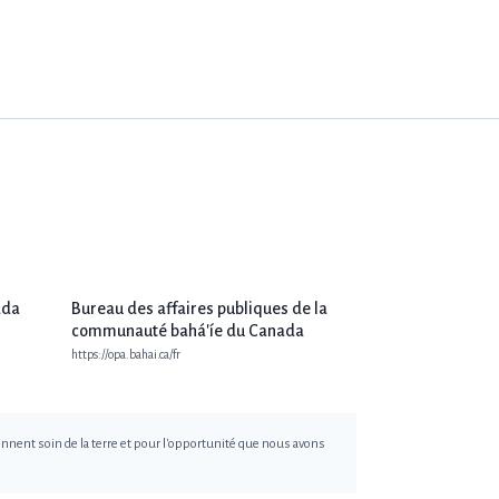
ada
Bureau des affaires publiques de la
communauté bahá'íe du Canada
https://opa.bahai.ca/fr
nnent soin de la terre et pour l'opportunité que nous avons