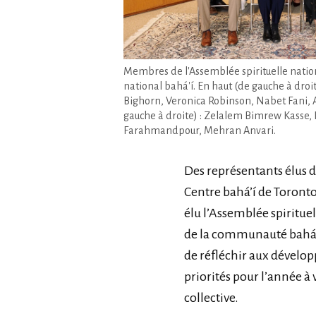
Membres de l'Assemblée spirituelle nati
national bahá'í. En haut (de gauche à droit
Bighorn, Veronica Robinson, Nabet Fani, 
gauche à droite) : Zelalem Bimrew Kasse
Farahmandpour, Mehran Anvari.
Des représentants élus 
Centre bahá’í de Toronto 
élu l’Assemblée spiritue
de la communauté bahá’
de réfléchir aux dévelo
priorités pour l’année à
collective.